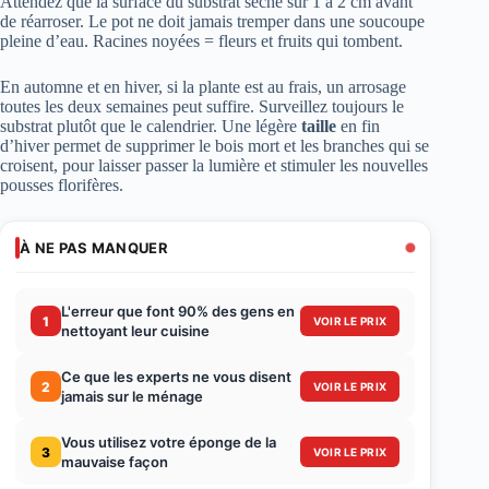
Attendez que la surface du substrat sèche sur 1 à 2 cm avant
de réarroser. Le pot ne doit jamais tremper dans une soucoupe
pleine d’eau. Racines noyées = fleurs et fruits qui tombent.
En automne et en hiver, si la plante est au frais, un arrosage
toutes les deux semaines peut suffire. Surveillez toujours le
substrat plutôt que le calendrier. Une légère
taille
en fin
d’hiver permet de supprimer le bois mort et les branches qui se
croisent, pour laisser passer la lumière et stimuler les nouvelles
pousses florifères.
À NE PAS MANQUER
L'erreur que font 90% des gens en
1
VOIR LE PRIX
nettoyant leur cuisine
Ce que les experts ne vous disent
2
VOIR LE PRIX
jamais sur le ménage
Vous utilisez votre éponge de la
3
VOIR LE PRIX
mauvaise façon