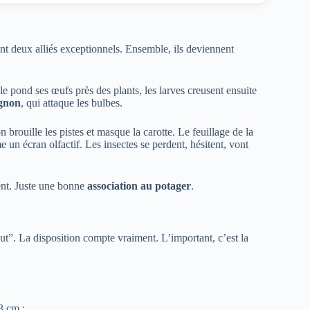
ont deux alliés exceptionnels. Ensemble, ils deviennent
le pond ses œufs près des plants, les larves creusent ensuite
ignon
, qui attaque les bulbes.
rouille les pistes et masque la carotte. Le feuillage de la
un écran olfactif. Les insectes se perdent, hésitent, vont
ment. Juste une bonne
association au potager
.
out”. La disposition compte vraiment. L’important, c’est la
3 cm ;