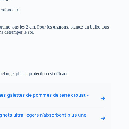
profondeur ;
graine tous les 2 cm. Pour les
oignons
, plantez un bulbe tous
ns détremper le sol.
élange, plus la protection est efficace.
 mes galettes de pommes de terre crousti-
→
ignets ultra-légers n’absorbent plus une
→