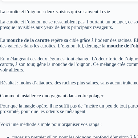
La carotte et l’oignon : deux voisins qui se sauvent la vie
La carotte et l’oignon ne se ressemblent pas. Pourtant, au potager, ce s
presque invisibles aux yeux de leurs principaux ravageurs.
La
mouche de la carotte
repère sa cible grâce à l’odeur des racines. El
des galeries dans les carottes. L’oignon, lui, dérange la
mouche de l’o
En mélangeant ces deux légumes, tout change. L’odeur forte de l’oignon b
carotte, à son tour, gêne la mouche de l’oignon. Ce mélange crée comme 
voir ailleurs.
Résultat : moins d’attaques, des racines plus saines, sans aucun traite
Comment installer ce duo gagnant dans votre potager
Pour que la magie opère, il ne suffit pas de “mettre un peu de tout part
proximité, pour que les odeurs se mélangent.
Voici une méthode simple pour organiser vos rangs :
tracez un premier sillon pour les oignons, profond d’environ 2 à 